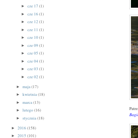
cze 17
(1)
►
cze 16
(1)
►
cze 12
(1)
►
cze 11
(1)
►
cze 10
(1)
►
cze 09
(1)
►
cze 05
(1)
►
cze 04
(1)
►
cze 03
(1)
►
cze 02
(1)
►
maja
(17)
►
kwietnia
(18)
►
marca
(13)
►
Patrz
lutego
(16)
►
Bagi
stycznia
(18)
►
2016
(158)
►
2015
(101)
►