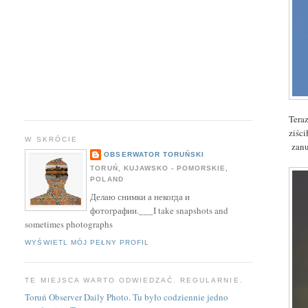
Tera
ziści
W SKRÓCIE
zanu
OBSERWATOR TORUŃSKI
TORUŃ, KUJAWSKO - POMORSKIE,
POLAND
Делаю снимки а некогда и
фотографии.___I take snapshots and
sometimes photographs
WYŚWIETL MÓJ PEŁNY PROFIL
TE MIEJSCA WARTO ODWIEDZAĆ. REGULARNIE.
Toruń Observer Daily Photo. Tu było codziennie jedno