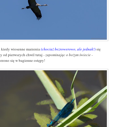
z kiedy wiosenne marzenia
(chociaż bezrowerowo, ale jednak!)
się
ły od pierwszych chwil tutaj
- zapominając o bożym świecie -
rzono się w bagienne ostępy!