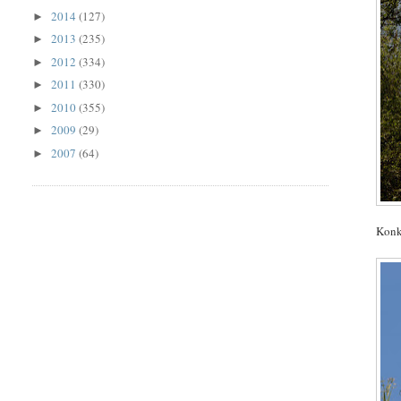
2014
(127)
►
2013
(235)
►
2012
(334)
►
2011
(330)
►
2010
(355)
►
2009
(29)
►
2007
(64)
►
Konk