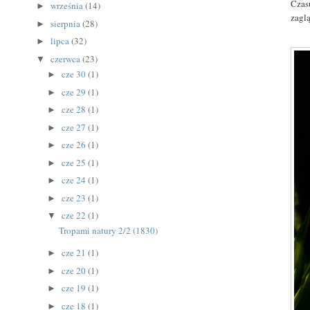
Czas
września
(14)
►
zagl
sierpnia
(28)
►
lipca
(32)
►
czerwca
(23)
▼
cze 30
(1)
►
cze 29
(1)
►
cze 28
(1)
►
cze 27
(1)
►
cze 26
(1)
►
cze 25
(1)
►
cze 24
(1)
►
cze 23
(1)
►
cze 22
(1)
▼
Tropami natury 2/2 (1830)
cze 21
(1)
►
cze 20
(1)
►
cze 19
(1)
►
cze 18
(1)
►