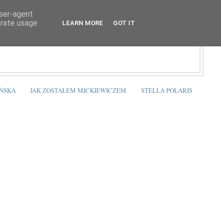
user-agent
erate usage
LEARN MORE
GOT IT
ŃSKA
JAK ZOSTAŁEM MICKIEWICZEM
STELLA POLARIS