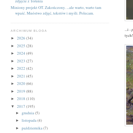
zdjęcie z Torunia
Miniony projekt OT. Zakończony. ...ale warto, warto tam
wpaść. Mnóstwo zdjęć, tekstów i myśli. Polecam.
...i
-
ARCHIWUM BLOGA
tych
2026
(34)
►
2025
(28)
►
2024
(49)
►
2023
(27)
►
2022
(42)
►
2021
(45)
►
2020
(66)
►
2019
(88)
►
2018
(110)
►
2017
(195)
▼
grudnia
(5)
►
listopada
(4)
►
października
(7)
►