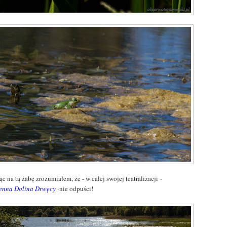
ąc na tą żabę zrozumiałem, że - w całej swojej teatralizacji
-
enna Dolina Drwęcy
-
nie odpuści!