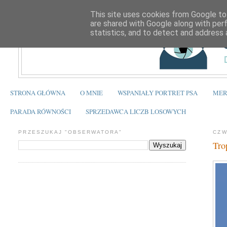
This site uses cookies from Google to 
are shared with Google along with per
statistics, and to detect and address 
STRONA GŁÓWNA
O MNIE
WSPANIAŁY PORTRET PSA
MER
PARADA RÓWNOŚCI
SPRZEDAWCA LICZB LOSOWYCH
PRZESZUKAJ "OBSERWATORA"
CZW
Tro