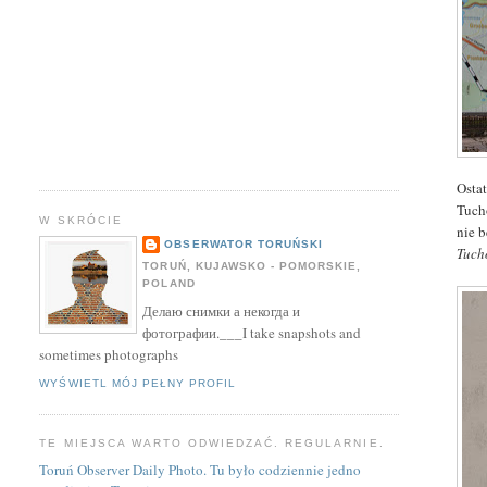
Osta
Tuch
W SKRÓCIE
nie b
OBSERWATOR TORUŃSKI
Tuch
TORUŃ, KUJAWSKO - POMORSKIE,
POLAND
Делаю снимки а некогда и
фотографии.___I take snapshots and
sometimes photographs
WYŚWIETL MÓJ PEŁNY PROFIL
TE MIEJSCA WARTO ODWIEDZAĆ. REGULARNIE.
Toruń Observer Daily Photo. Tu było codziennie jedno