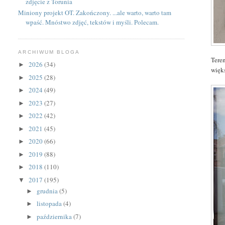
zdjęcie z Torunia
Miniony projekt OT. Zakończony. ...ale warto, warto tam
wpaść. Mnóstwo zdjęć, tekstów i myśli. Polecam.
ARCHIWUM BLOGA
Tere
2026
(34)
►
więk
2025
(28)
►
2024
(49)
►
2023
(27)
►
2022
(42)
►
2021
(45)
►
2020
(66)
►
2019
(88)
►
2018
(110)
►
2017
(195)
▼
grudnia
(5)
►
listopada
(4)
►
października
(7)
►