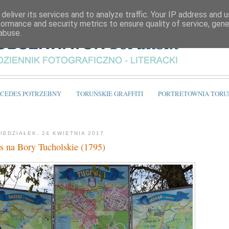
deliver its services and to analyze traffic. Your IP address and 
formance and security metrics to ensure quality of service, gen
abuse.
CEDES POTRZEBNY
TORUŃSKIE GRAFFITI
PORTRETOWNIA TORU
IEDZIAŁEK, 24 KWIETNIA 2017
s na Bory Tucholskie (1795)