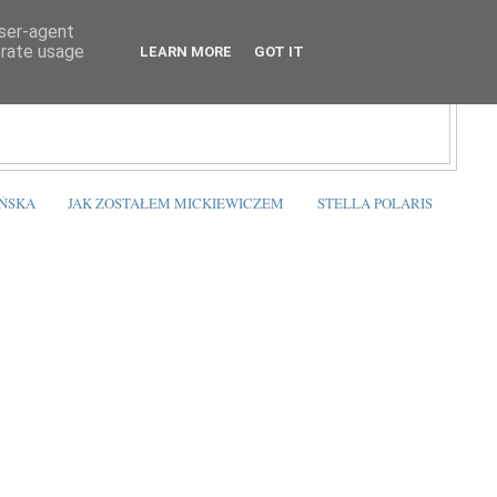
user-agent
erate usage
LEARN MORE
GOT IT
ŃSKA
JAK ZOSTAŁEM MICKIEWICZEM
STELLA POLARIS