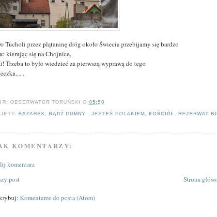
Do Tucholi przez plątaninę dróg około Świecia przebijamy się bardzo
u: kierując się na Chojnice.
Hi! Trzeba to było wiedzieć za pierwszą wyprawą do tego
eczka.... .
OR:
OBSERWATOR TORUŃSKI
O
05:58
KIETY:
BAZAREK
,
BĄDŹ DUMNY - JESTEŚ POLAKIEM
,
KOŚCIÓŁ
,
REZERWAT B
AK KOMENTARZY:
ślij komentarz
zy post
Strona głów
krybuj:
Komentarze do posta (Atom)