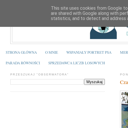
This site uses cookies from Google to 
are shared with Google along with per
statistics, and to detect and address 
STRONA GŁÓWNA
O MNIE
WSPANIAŁY PORTRET PSA
MER
PARADA RÓWNOŚCI
SPRZEDAWCA LICZB LOSOWYCH
PRZESZUKAJ "OBSERWATORA"
PON
Cza