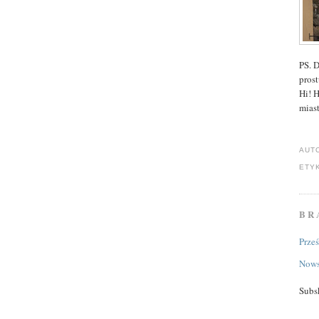
PS. 
prost
Hi! 
miast
AUT
ETY
BR
Prze
Nows
Subs