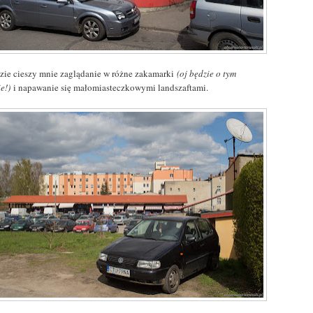
azie cieszy mnie zaglądanie w różne zakamarki
(oj będzie o tym
e!)
i napawanie się małomiasteczkowymi landszaftami.