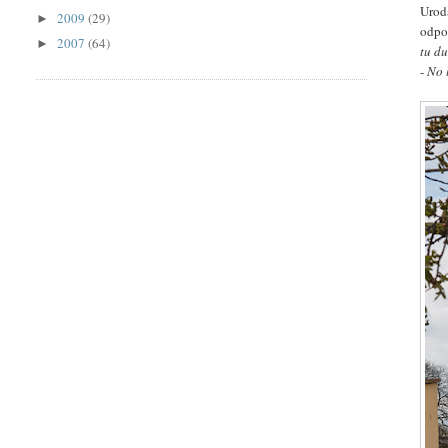
Uroda
2009
(29)
►
odpo
2007
(64)
►
tu d
-
No 