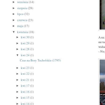
września
(14)
►
sierpnia
(28)
►
lipca
(32)
►
czerwca
(23)
►
maja
(17)
►
kwietnia
(18)
▼
kwi 30
(1)
A na
►
mi t
kwi 29
(1)
►
wida
kwi 28
(1)
►
-
Nie
kwi 24
(1)
▼
Czas na Bory Tucholskie (1795)
kwi 23
(1)
►
kwi 22
(1)
►
kwi 21
(1)
►
kwi 17
(1)
►
kwi 16
(1)
►
kwi 15
(1)
►
kwi 14
(1)
►