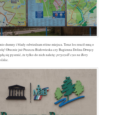
tnio dumny i blady odwiedzam różne miejsca. Teraz los rzucił mną o
olę! Obecnie już Puszcza Białowieska czy Bagienna Dolina Drwęcy
ędą się pysznić, że tylko do nich należę:
przyszedł czas na Bory
olskie.