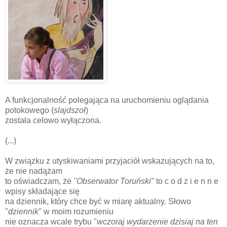
A funkcjonalność polegająca na uruchomieniu oglądania
potokowego (
slajdszoł
)
została celowo wyłączona.
(...)
W związku z utyskiwaniami przyjaciół wskazujących na to,
że nie nadążam
to oświadczam, że
"Obserwator Toruński"
to c o d z i e n n e
wpisy składające się
na dziennik, który chce być w miarę aktualny. Słowo
"
dziennik
" w moim rozumieniu
nie oznacza wcale trybu "
wczoraj wydarzenie dzisiaj na ten