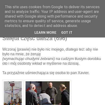
This site uses cookies from Google to deliver its services
and to analyze traffic. Your IP address and user-agent are
shared with Google along with performance and security
metrics to ensure quality of service, generate usage
▼
statistics, and to detect and address abuse.
LEARN MORE
GOT IT
poniedziałek, 10 października 2011
Święta część dalsza (696)
Wczoraj (prawie) nie było nic mojego, dlatego też: aby nie
było na mnie, że żeruję
(wymachując chudymi żebrami)
na cudzym tłustym dorobku
oto i mój osobisty wkład w myślenie na dzisiaj.
Ta przyjaźnie uśmiechająca się osoba to pan Xavier.