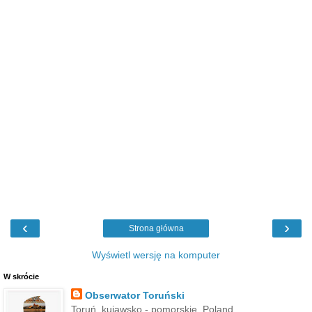
‹
›
Strona główna
Wyświetl wersję na komputer
W skrócie
Obserwator Toruński
Toruń, kujawsko - pomorskie, Poland