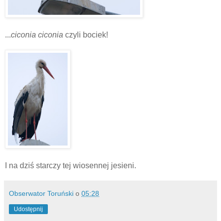
...
ciconia ciconia
czyli bociek!
I na dziś starczy tej wiosennej jesieni.
Obserwator Toruński
o
05:28
Udostępnij