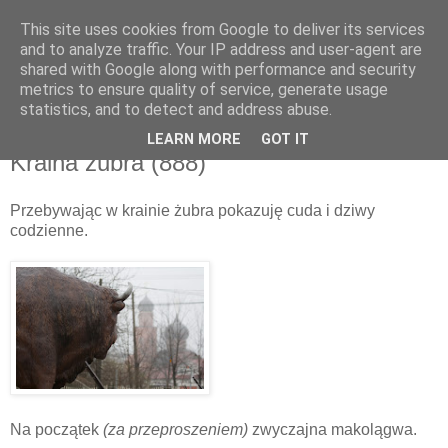
This site uses cookies from Google to deliver its services
and to analyze traffic. Your IP address and user-agent are
shared with Google along with performance and security
metrics to ensure quality of service, generate usage
▼
statistics, and to detect and address abuse.
LEARN MORE
GOT IT
czwartek, 19 kwietnia 2012
Kraina żubra (888)
Przebywając w krainie żubra pokazuję cuda i dziwy
codzienne.
Na początek
(za przeproszeniem)
zwyczajna makolągwa.