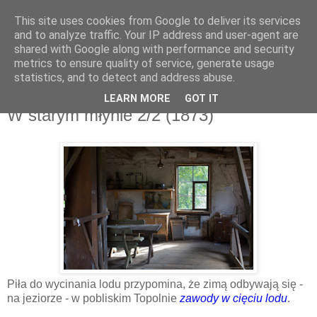
This site uses cookies from Google to deliver its services
and to analyze traffic. Your IP address and user-agent are
shared with Google along with performance and security
metrics to ensure quality of service, generate usage
▼
statistics, and to detect and address abuse.
LEARN MORE
GOT IT
czwartek, 3 sierpnia 2017
W starym młynie 2/2 (1873)
Piła do wycinania lodu przypomina, że zimą odbywają się -
na jeziorze - w pobliskim Topolnie
zawody w cięciu lodu
.