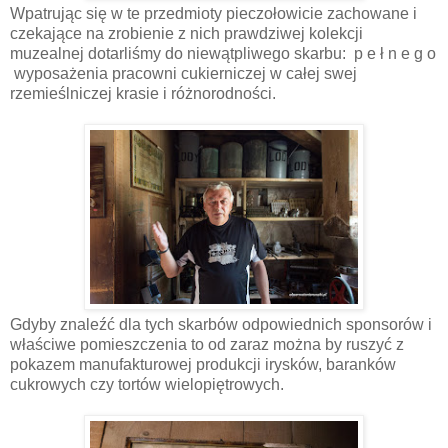
Wpatrując się w te przedmioty pieczołowicie zachowane i
czekające na zrobienie z nich prawdziwej kolekcji
muzealnej dotarliśmy do niewątpliwego skarbu: p e ł n e g o
wyposażenia pracowni cukierniczej w całej swej
rzemieślniczej krasie i różnorodności.
Gdyby znaleźć dla tych skarbów odpowiednich sponsorów i
właściwe pomieszczenia to od zaraz można by ruszyć z
pokazem manufakturowej produkcji irysków, baranków
cukrowych czy tortów wielopiętrowych.