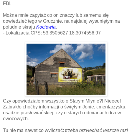
FBI.
Można mnie zapytać co on znaczy lub samemu się
dowiedzieć tego w Grucznie, na najdalej wysuniętym na
południe skraju
Kociewia
.
- Lokalizacja GPS: 53.3505627 18.3074556,97
Czy opowiedziałem wszystko o Starym Młynie?! Nieeee!
Zabrakło choćby informacji o świętym Jonie, cmentarzysku,
osadzie prasłowiańskiej, czy o starych odmianach drzew
owocowych.
Tu nie ma nawet co wyliczać:
trzeba przyjechać jeszcze raz!