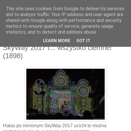
This site uses cookies from Google to deliver its services
and to analyze traffic. Your IP address and user-agent are
shared with Google along with performance and security
metrics to ensure quality of service, generate usage
▼
statistics, and to detect and address abuse.
LEARN MORE
GOT IT
poniedziałek, 28 sierpnia 2017
SkyWay 2017 i... wszystko ciemne!
(1898)
Hałas po minionym SkyWay 2017 ucichł to można