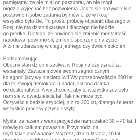
pamiętamy, że nie miał on paszportu, on nie mógł
nigdzie wyjechać bez pozwolenia. Jak to się nazywa? Nie
postawiłem sobie zadania by mówić, że w Rosji
wszystko było źle. Po prostu próbuję objaśnić dlaczego w
Rosji nie ma dziennikarstwa i dlaczego nie będzie
go prędko. Dlatego, że powinna się zmienić mentalność
narodowa, powinno się zmienić spojrzenie na życie.
A to nie zdarza się w ciągu jednego czy dwóch pokoleń.
Podsumowując.
Obecny stan dziennikarstwa w Rosji należy uznać za
wspaniały. Zawsze mówię swoim zagranicznym
kolegom: jacy wy niecierpliwi! Wy potrzebowaliście 200 lat
dla tej swojej demokracji i nadal jest ona daleka
od doskonałości. A wy chcecie, aby to wszystko zdarzyło
nam się w dwadzieścia lat. Tak nie może być.
Oczywiście będzie szybciej, niż za 200 lat, dlatego że teraz
wszystkie procesy przyspieszyły.
Myślę, że razem z wami przyjedzie nam czekać 30 – 40 lat. I
mówię to całkiem poważnie. Przychodzi na
myśl takie porównanie: Mojżesz, dzieci Izraela, 40 lat,
pustynia, sam Mojżesz nie trafia do Ziemi Obiecanej,