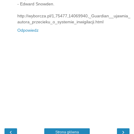
- Edward Snowden.
http://wyborcza.pl/1,75477,14069940,_Guardian__ujawnia_
autora_przecieku_o_systemie_inwigilacji.html
Odpowiedz
‹
›
Strona główna