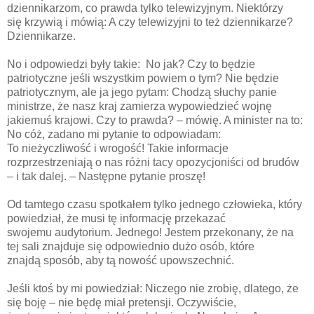
dziennikarzom, co prawda tylko telewizyjnym. Niektórzy
się krzywią i mówią: A czy telewizyjni to też dziennikarze?
Dziennikarze.
No i odpowiedzi były takie: No jak? Czy to będzie
patriotyczne jeśli wszystkim powiem o tym? Nie będzie
patriotycznym, ale ja jego pytam: Chodzą słuchy panie
ministrze, że nasz kraj zamierza wypowiedzieć wojnę
jakiemuś krajowi. Czy to prawda? – mówię. A minister na to:
No cóż, zadano mi pytanie to odpowiadam:
To nieżyczliwość i wrogość! Takie informacje
rozprzestrzeniają o nas różni tacy opozycjoniści od brudów
– i tak dalej. – Następne pytanie proszę!
Od tamtego czasu spotkałem tylko jednego człowieka, który
powiedział, że musi tę informację przekazać
swojemu audytorium. Jednego! Jestem przekonany, że na
tej sali znajduje się odpowiednio dużo osób, które
znajdą sposób, aby tą nowość upowszechnić.
Jeśli ktoś by mi powiedział: Niczego nie zrobię, dlatego, że
się boję – nie będę miał pretensji. Oczywiście,