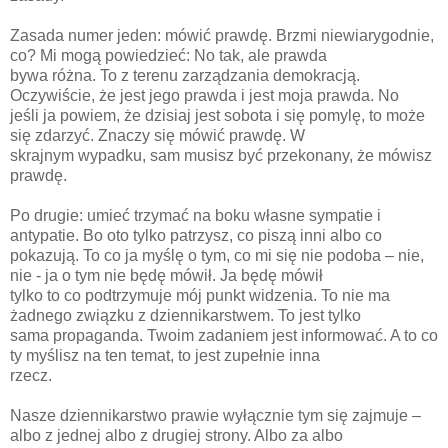
Zasada numer jeden: mówić prawdę. Brzmi niewiarygodnie,
co? Mi mogą powiedzieć: No tak, ale prawda
bywa różna. To z terenu zarządzania demokracją.
Oczywiście, że jest jego prawda i jest moja prawda. No
jeśli ja powiem, że dzisiaj jest sobota i się pomylę, to może
się zdarzyć. Znaczy się mówić prawdę. W
skrajnym wypadku, sam musisz być przekonany, że mówisz
prawdę.
Po drugie: umieć trzymać na boku własne sympatie i
antypatie. Bo oto tylko patrzysz, co piszą inni albo co
pokazują. To co ja myślę o tym, co mi się nie podoba – nie,
nie - ja o tym nie będę mówił. Ja będę mówił
tylko to co podtrzymuje mój punkt widzenia. To nie ma
żadnego związku z dziennikarstwem. To jest tylko
sama propaganda. Twoim zadaniem jest informować. A to co
ty myślisz na ten temat, to jest zupełnie inna
rzecz.
Nasze dziennikarstwo prawie wyłącznie tym się zajmuje –
albo z jednej albo z drugiej strony. Albo za albo