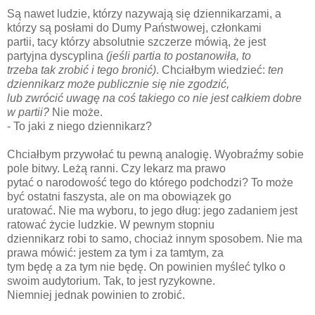
Są nawet ludzie, którzy nazywają się dziennikarzami, a
którzy są posłami do Dumy Państwowej, członkami
partii, tacy którzy absolutnie szczerze mówią, że jest
partyjna dyscyplina
(jeśli partia to postanowiła, to
trzeba tak zrobić i tego bronić)
. Chciałbym wiedzieć:
ten
dziennikarz może publicznie się nie zgodzić,
lub zwrócić uwagę na coś takiego co nie jest całkiem dobre
w partii?
Nie może.
- To jaki z niego dziennikarz?
Chciałbym przywołać tu pewną analogię. Wyobraźmy sobie
pole bitwy. Leżą ranni. Czy lekarz ma prawo
pytać o narodowość tego do którego podchodzi? To może
być ostatni faszysta, ale on ma obowiązek go
uratować. Nie ma wyboru, to jego dług: jego zadaniem jest
ratować życie ludzkie. W pewnym stopniu
dziennikarz robi to samo, chociaż innym sposobem. Nie ma
prawa mówić: jestem za tym i za tamtym, za
tym będę a za tym nie będę. On powinien myśleć tylko o
swoim audytorium. Tak, to jest ryzykowne.
Niemniej jednak powinien to zrobić.