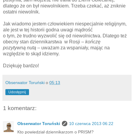
dlatego że on był niewolnikiem. Trzeba czekać, aż zniknie
ostatni niewolnik.
Jak wiadomo jestem człowiekiem niespecjalnie religijnym,
ale jest w tej historii godna uwagi mądrość
o tym, że trudno wyzwolić się od niewolnictwa. Dlatego też
obecny stan dziennikarstwa w Rosji
– kończę
pozytywną nutą –
uważam za wspaniały, mając na
względzie to skąd idziemy.
Dziękuję bardzo!
Obserwator Toruński
o
05:13
Udostępnij
1 komentarz:
Obserwator Toruński
10 czerwca 2013 06:22
Kto powiedział dziennikarzom o PRISM?