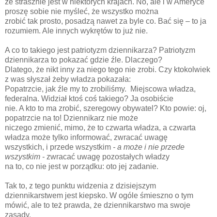
że strasznie jest w niektórych krajach. No, ale i w Ameryce
proszę sobie nie myśleć, że wszystko można
zrobić tak prosto, posadzą nawet za byle co. Bać się – to ja
rozumiem. Ale innych wykrętów to już nie.
A co to takiego jest patriotyzm dziennikarza? Patriotyzm
dziennikarza to pokazać gdzie źle. Dlaczego?
Dlatego, że nikt inny za niego tego nie zrobi. Czy ktokolwiek
z was słyszał żeby władza pokazała:
Popatrzcie, jak źle my to zrobiliśmy. Miejscowa władza,
federalna. Widział ktoś coś takiego? Ja osobiście
nie. A kto to ma zrobić, szeregowy obywatel? Kto powie: oj,
popatrzcie na to! Dziennikarz nie może
niczego zmienić, mimo, że to czwarta władza, a czwarta
władza może tylko informować, zwracać uwagę
wszystkich, i przede wszystkim
- a może i nie przede
wszystkim -
zwracać uwagę pozostałych władzy
na to, co nie jest w porządku: oto jej zadanie.
Tak to, z tego punktu widzenia z dzisiejszym
dziennikarstwem jest kiepsko. W ogóle śmieszno o tym
mówić, ale to też prawda, że dziennikarstwo ma swoje
zasady.