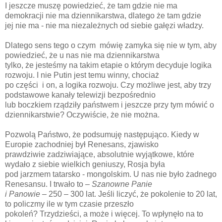
I jeszcze muszę powiedzieć, że tam gdzie nie ma
demokracji nie ma dziennikarstwa, dlatego że tam gdzie
jej nie ma - nie ma niezależnych od siebie gałęzi władzy.
Dlatego sens tego o czym mówię zamyka się nie w tym, aby
powiedzieć, że u nas nie ma dziennikarstwa
tylko, że jesteśmy na takim etapie o którym decyduje logika
rozwoju. I nie Putin jest temu winny, chociaż
po części i on, a logika rozwoju. Czy możliwe jest, aby trzy
podstawowe kanały telewizji bezpośrednio
lub boczkiem rządziły państwem i jeszcze przy tym mówić o
dziennikarstwie? Oczywiście, że nie można.
Pozwolą Państwo, że podsumuję następująco. Kiedy w
Europie zachodniej był Renesans, zjawisko
prawdziwie zadziwiające, absolutnie wyjątkowe, które
wydało z siebie wielkich geniuszy, Rosja była
pod jarzmem tatarsko - mongolskim. U nas nie było żadnego
Renesansu. I trwało to
– Szanowne Panie
i Panowie –
250 – 300 lat. Jeśli liczyć, że pokolenie to 20 lat,
to policzmy ile w tym czasie przeszło
pokoleń? Trzydzieści, a może i więcej. To wpłynęło na to