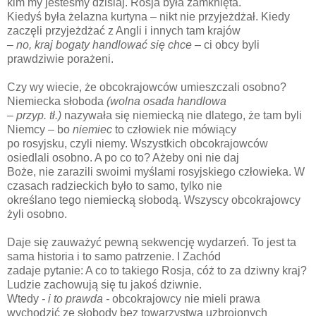
kim my jesteśmy dzisiaj. Rosja była zamknięta.
Kiedyś była żelazna kurtyna – nikt nie przyjeżdżał. Kiedy
zaczęli przyjeżdżać z Angli i innych tam krajów
– no, kraj bogaty handlować się chce –
ci obcy byli
prawdziwie porażeni.
Czy wy wiecie, że obcokrajowców umieszczali osobno?
Niemiecka słoboda
(wolna osada handlowa
– przyp. tł.)
nazywała się niemiecką nie dlatego, że tam byli
Niemcy – bo
niemiec
to człowiek nie mówiący
po rosyjsku, czyli niemy. Wszystkich obcokrajowców
osiedlali osobno. A po co to? Ażeby oni nie daj
Boże, nie zarazili swoimi myślami rosyjskiego człowieka. W
czasach radzieckich było to samo, tylko nie
określano tego niemiecką słobodą. Wszyscy obcokrajowcy
żyli osobno.
Daje się zauważyć pewną sekwencję wydarzeń. To jest ta
sama historia i to samo patrzenie. I Zachód
zadaje pytanie: A co to takiego Rosja, cóż to za dziwny kraj?
Ludzie zachowują się tu jakoś dziwnie.
Wtedy
- i to prawda -
obcokrajowcy nie mieli prawa
wychodzić ze słobody bez towarzystwa uzbrojonych