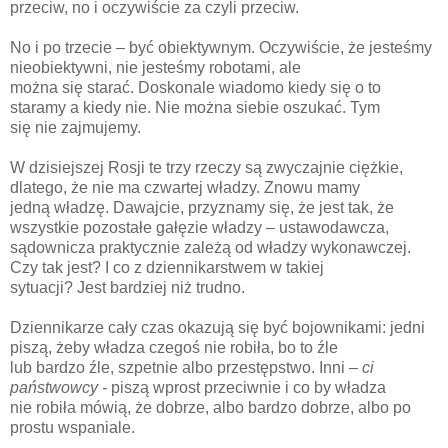
przeciw, no i oczywiście za czyli przeciw.
No i po trzecie – być obiektywnym. Oczywiście, że jesteśmy
nieobiektywni, nie jesteśmy robotami, ale
można się starać. Doskonale wiadomo kiedy się o to
staramy a kiedy nie. Nie można siebie oszukać. Tym
się nie zajmujemy.
W dzisiejszej Rosji te trzy rzeczy są zwyczajnie ciężkie,
dlatego, że nie ma czwartej władzy. Znowu mamy
jedną władzę. Dawajcie, przyznamy się, że jest tak, że
wszystkie pozostałe gałęzie władzy – ustawodawcza,
sądownicza praktycznie zależą od władzy wykonawczej.
Czy tak jest? I co z dziennikarstwem w takiej
sytuacji? Jest bardziej niż trudno.
Dziennikarze cały czas okazują się być bojownikami: jedni
piszą, żeby władza czegoś nie robiła, bo to źle
lub bardzo źle, szpetnie albo przestępstwo. Inni
– ci
państwowcy -
piszą wprost przeciwnie i co by władza
nie robiła mówią, że dobrze, albo bardzo dobrze, albo po
prostu wspaniale.