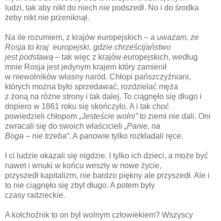
ludzi, tak aby nikt do niech nie podszedł. No i do środka
żeby nikt nie przeniknął.
Na ile rozumiem, z krajów europejskich
– a uważam, że
Rosja to kraj europejski, gdzie chrześcijaństwo
jest podstawą –
tak więc z krajów europejskich, według
mnie Rosja jest jedynym krajem który zamienił
w niewolników własny naród. Chłopi pańszczyźniani,
których można było sprzedawać, rozdzielać męża
z żoną na różne strony i tak dalej. To ciągnęło się długo i
dopiero w 1861 roku się skończyło. A i tak choć
powiedzieli chłopom
„Jesteście wolni”
to ziemi nie dali. Oni
zwracali się do swoich właścicieli
„Panie, na
Boga – nie trzeba”
. A panowie tylko rozkładali ręce.
I ci ludzie okazali się nigdzie. I tylko ich dzieci, a może być
nawet i wnuki w końcu weszły w nowe życie,
przyszedł kapitalizm, nie bardzo piękny ale przyszedł. Ale i
to nie ciągnęło się zbyt długo. A potem były
czasy radzieckie.
A kołchoźnik to on był wolnym człowiekiem? Wszyscy