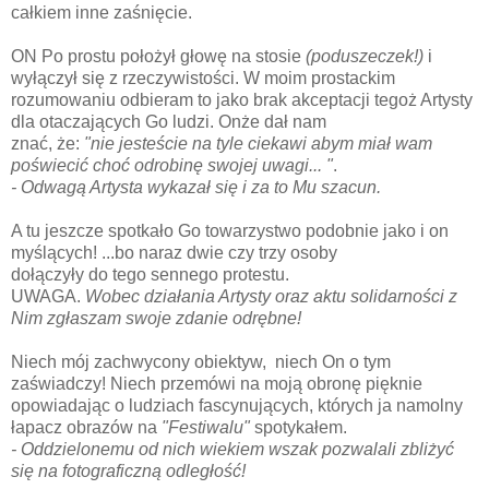
całkiem inne zaśnięcie.
ON Po prostu położył głowę na stosie
(poduszeczek!)
i
wyłączył się z rzeczywistości. W moim prostackim
rozumowaniu odbieram to jako brak akceptacji tegoż Artysty
dla otaczających Go ludzi. Onże dał nam
znać, że:
"nie jesteście na tyle ciekawi abym miał wam
poświecić choć odrobinę swojej uwagi... "
.
- Odwagą Artysta wykazał się i za to Mu szacun.
A tu jeszcze spotkało Go towarzystwo podobnie jako i on
myślących! ...bo naraz dwie czy trzy osoby
dołączyły do tego sennego protestu.
UWAGA.
Wobec działania Artysty oraz aktu solidarności z
Nim zgłaszam swoje zdanie odrębne!
Niech mój zachwycony obiektyw, niech On o tym
zaświadczy! Niech przemówi na moją obronę pięknie
opowiadając o ludziach fascynujących, których ja namolny
łapacz obrazów na
"Festiwalu"
spotykałem.
- Oddzielonemu od nich wiekiem wszak pozwalali zbliżyć
się na fotograficzną odległość!