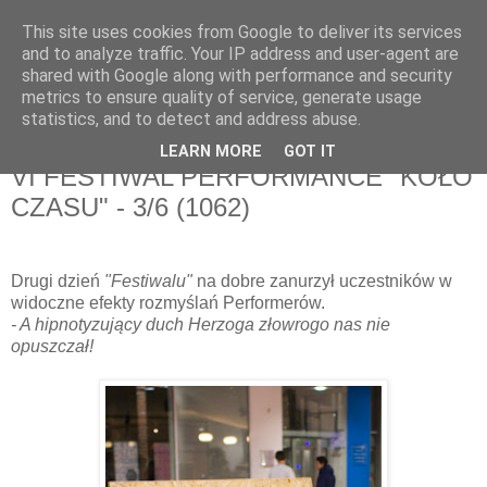
This site uses cookies from Google to deliver its services
and to analyze traffic. Your IP address and user-agent are
shared with Google along with performance and security
metrics to ensure quality of service, generate usage
▼
statistics, and to detect and address abuse.
LEARN MORE
GOT IT
poniedziałek, 12 listopada 2012
VI FESTIWAL PERFORMANCE "KOŁO
CZASU" - 3/6 (1062)
Drugi dzień
"Festiwalu"
na dobre zanurzył uczestników w
widoczne efekty rozmyślań Performerów.
- A hipnotyzujący duch Herzoga złowrogo nas nie
opuszczał!