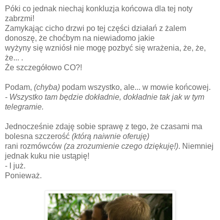
Póki co jednak niechaj konkluzja końcowa dla tej noty
zabrzmi!
Zamykając cicho drzwi po tej części działań z żalem
donoszę, że choćbym na niewiadomo jakie
wyżyny się wzniósł nie mogę pozbyć się wrażenia, że, że,
że... .
Że szczegółowo CO?!
Podam,
(chyba)
podam wszystko, ale... w mowie końcowej.
- Wszystko tam będzie dokładnie, dokładnie tak jak w tym
telegramie.
Jednocześnie zdaję sobie sprawę z tego, że czasami ma
bolesna szczerość
(którą naiwnie oferuję)
rani rozmówców
(za zrozumienie czego dziękuję!)
. Niemniej
jednak kuku nie ustąpię!
- I już.
Ponieważ.