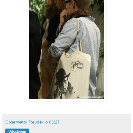
Obserwator Toruński
o
05:27
Udostępnij