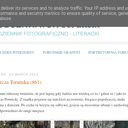
deliver its services and to analyze traffic. Your IP address and 
formance and security metrics to ensure quality of service, gen
abuse.
CEDES POTRZEBNY
TORUŃSKIE GRAFFITI
PORTRETOWNIA TORU
TEK, 23 MARCA 2012
zcza Toruńska (861)
mi odnoszę wrażenie, że jest lepiej gdy ludzie nie wiedzą co to / gdzie to / jaki to
Las Piwnicki. Z rzadka pojawia się tam ktoś na rowerze, biegacz pojedynczy, mała
na z dziećmi. Po cichu ta wizyta się odbywa, goście są stosownie ubrani i zachowu
odpowiednio do rangi miejsca.