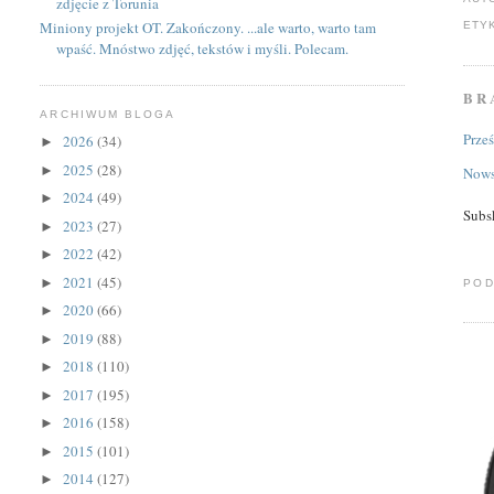
zdjęcie z Torunia
Miniony projekt OT. Zakończony. ...ale warto, warto tam
ETY
wpaść. Mnóstwo zdjęć, tekstów i myśli. Polecam.
BR
ARCHIWUM BLOGA
Prze
2026
(34)
►
2025
(28)
►
Nows
2024
(49)
►
Subs
2023
(27)
►
2022
(42)
►
2021
(45)
►
POD
2020
(66)
►
2019
(88)
►
2018
(110)
►
2017
(195)
►
2016
(158)
►
2015
(101)
►
2014
(127)
►