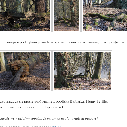
takim miejscu pod dębem posiedzieć spokojnie można, wiosennego lasu posłuchać...
razu narzuca się proste porównanie z pobliską Barbarką. Tłumy i grille,
ski i piwo. Taki przyrodniczy hipermarket.
zmy się we właściwy sposób, że mamy tą swoją toruńską puszczę!
OR:
OBSERWATOR TORUŃSKI
O
05:33