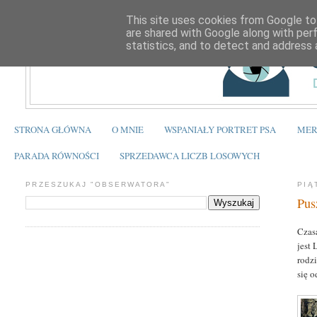
This site uses cookies from Google to 
are shared with Google along with per
statistics, and to detect and address 
STRONA GŁÓWNA
O MNIE
WSPANIAŁY PORTRET PSA
MER
PARADA RÓWNOŚCI
SPRZEDAWCA LICZB LOSOWYCH
PRZESZUKAJ "OBSERWATORA"
PIĄ
Pus
Czasa
jest 
rodzi
się 