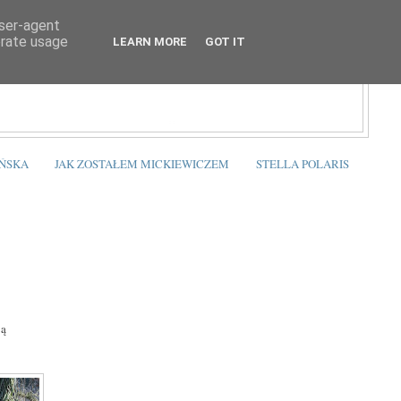
user-agent
erate usage
LEARN MORE
GOT IT
ŃSKA
JAK ZOSTAŁEM MICKIEWICZEM
STELLA POLARIS
ją