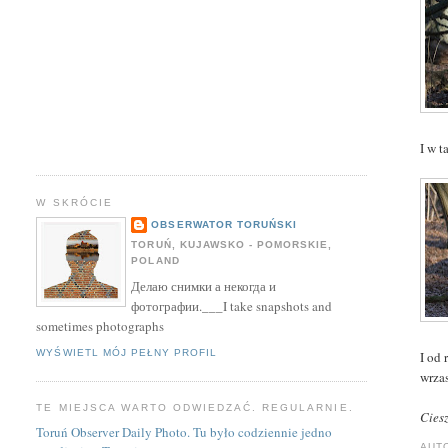
I w 
W SKRÓCIE
OBSERWATOR TORUŃSKI
TORUŃ, KUJAWSKO - POMORSKIE,
POLAND
Делаю снимки а некогда и
фотографии.___I take snapshots and
sometimes photographs
WYŚWIETL MÓJ PEŁNY PROFIL
I od 
wrza
TE MIEJSCA WARTO ODWIEDZAĆ. REGULARNIE.
Cies
Toruń Observer Daily Photo. Tu było codziennie jedno
AUT