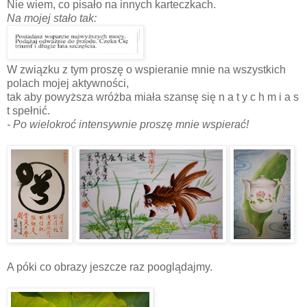
Nie wiem, co pisało na innych karteczkach.
Na mojej stało tak:
W związku z tym proszę o wspieranie mnie na wszystkich
polach mojej aktywności,
tak aby powyższa wróżba miała szansę się n a t y c h m i a s
t spełnić.
- Po wielokroć intensywnie proszę mnie wspierać!
A póki co obrazy jeszcze raz pooglądajmy.