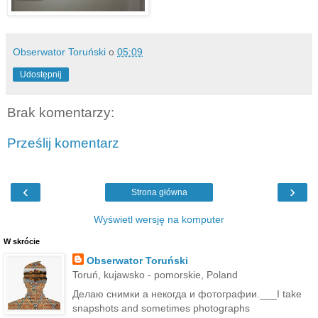
Obserwator Toruński
o
05:09
Udostępnij
Brak komentarzy:
Prześlij komentarz
‹
›
Strona główna
Wyświetl wersję na komputer
W skrócie
Obserwator Toruński
Toruń, kujawsko - pomorskie, Poland
Делаю снимки а некогда и фотографии.___I take
snapshots and sometimes photographs