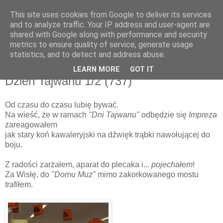
This site uses cookies from Google to deliver its services
and to analyze traffic. Your IP address and user-agent are
shared with Google along with performance and security
metrics to ensure quality of service, generate usage
▼
statistics, and to detect and address abuse.
LEARN MORE
GOT IT
niedziela, 20 listopada 2011
Dzień Tajwanu 1/2 (737)
Od czasu do czasu lubię bywać.
Na wieść, że w ramach
"Dni Tajwanu"
odbędzie się
Impreza
zareagowałem
jak stary koń kawaleryjski na dźwięk trąbki nawołującej do
boju.
Z radości zarżałem, aparat do plecaka i...
pojechałem
!
Za Wisłę, do
"Domu Muz"
mimo zakorkowanego mostu
trafiłem.