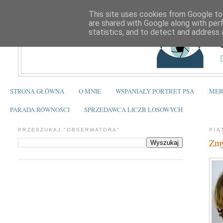
This site uses cookies from Google to 
are shared with Google along with per
statistics, and to detect and address 
STRONA GŁÓWNA
O MNIE
WSPANIAŁY PORTRET PSA
MER
PARADA RÓWNOŚCI
SPRZEDAWCA LICZB LOSOWYCH
PRZESZUKAJ "OBSERWATORA"
PIĄ
Zmy