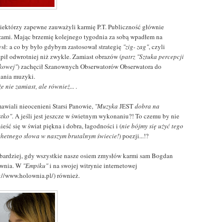
niektórzy zapewne zauważyli karmię P.T. Publiczność głównie
zami. Mając brzemię kolejnego tygodnia za sobą wpadłem na
sł: a co by było gdybym zastosował strategię
"zig- zag"
, czyli
ąpił odwrotniej niż zwykle. Zamiast obrazów (
patrz "Sztuka percepcji
kowej"
) zachęcił Szanownych Obserwatorów Obserwatora do
hania muzyki.
e nie zamiast, ale również... .
mawiali nieocenieni Starsi Panowie,
"Muzyka
JEST
dobra na
stko"
. A jeśli jest jeszcze w świetnym wykonaniu?! To czemu by nie
ieść się w świat piękna i dobra, łagodności i (
nie bójmy się użyć tego
chetnego słowa w naszym brutalnym świecie!
) poezji...!?
bardziej, gdy wszystkie nasze osiem zmysłów karmi sam Bogdan
wnia. W
"Empiku"
i na swojej witrynie internetowej
p://www.holownia.pl/) również.