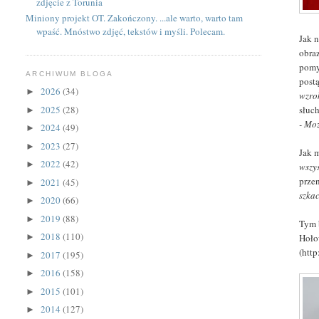
zdjęcie z Torunia
Miniony projekt OT. Zakończony. ...ale warto, warto tam
wpaść. Mnóstwo zdjęć, tekstów i myśli. Polecam.
Jak 
obra
pomy
ARCHIWUM BLOGA
post
2026
(34)
►
wzro
2025
(28)
słuc
►
- Moż
2024
(49)
►
2023
(27)
►
Jak 
2022
(42)
►
wszy
przen
2021
(45)
►
szka
2020
(66)
►
2019
(88)
►
Tym 
2018
(110)
Hoło
►
(htt
2017
(195)
►
2016
(158)
►
2015
(101)
►
2014
(127)
►