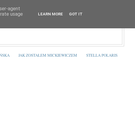
user-agent
erate usage
LEARN MORE
GOT IT
ŃSKA
JAK ZOSTAŁEM MICKIEWICZEM
STELLA POLARIS