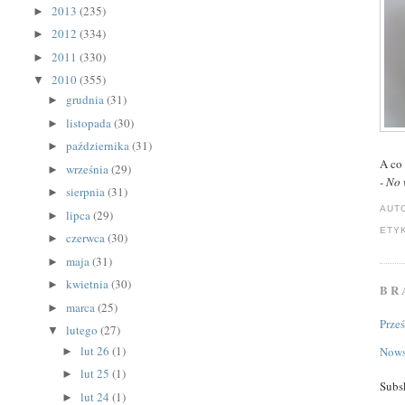
2013
(235)
►
2012
(334)
►
2011
(330)
►
2010
(355)
▼
grudnia
(31)
►
listopada
(30)
►
października
(31)
►
A co
września
(29)
►
- No
sierpnia
(31)
►
AUT
lipca
(29)
►
ETY
czerwca
(30)
►
maja
(31)
►
kwietnia
(30)
►
BR
marca
(25)
►
Prze
lutego
(27)
▼
lut 26
(1)
Nows
►
lut 25
(1)
►
Subs
lut 24
(1)
►