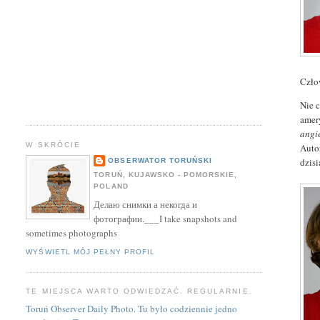
Czło
Nie c
amery
angi
W SKRÓCIE
Auto
dzis
OBSERWATOR TORUŃSKI
TORUŃ, KUJAWSKO - POMORSKIE,
POLAND
Делаю снимки а некогда и
фотографии.___I take snapshots and
sometimes photographs
WYŚWIETL MÓJ PEŁNY PROFIL
TE MIEJSCA WARTO ODWIEDZAĆ. REGULARNIE.
Toruń Observer Daily Photo. Tu było codziennie jedno