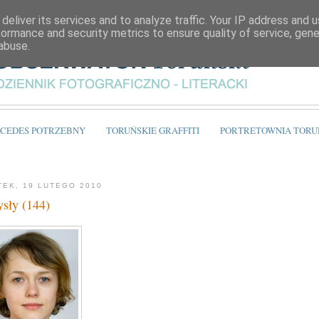
deliver its services and to analyze traffic. Your IP address and 
formance and security metrics to ensure quality of service, gen
abuse.
CEDES POTRZEBNY
TORUŃSKIE GRAFFITI
PORTRETOWNIA TORU
TEK, 19 LUTEGO 2010
sły (144)