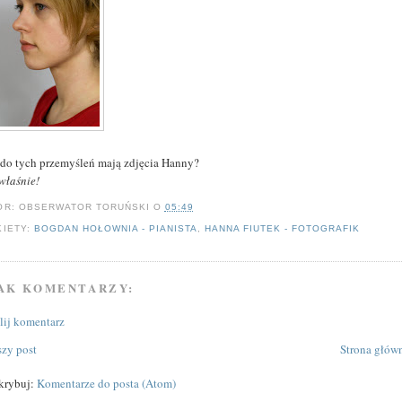
 do tych przemyśleń mają zdjęcia Hanny?
 właśnie!
OR:
OBSERWATOR TORUŃSKI
O
05:49
KIETY:
BOGDAN HOŁOWNIA - PIANISTA
,
HANNA FIUTEK - FOTOGRAFIK
AK KOMENTARZY:
ślij komentarz
zy post
Strona głów
krybuj:
Komentarze do posta (Atom)