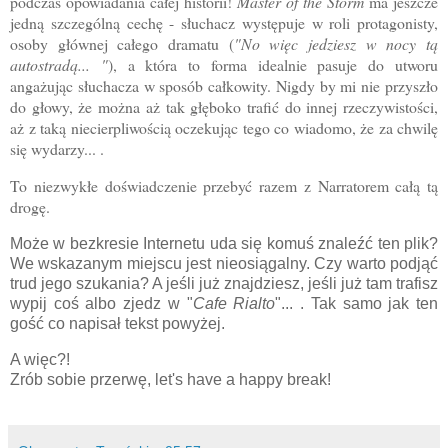
podczas opowiadania całej historii!
Master of the Storm
ma jeszcze
jedną szczególną cechę - słuchacz występuje w roli protagonisty,
osoby głównej całego dramatu (
"No więc jedziesz w nocy tą
autostradą... "
), a która to forma idealnie pasuje do utworu
angażując słuchacza w sposób całkowity. Nigdy by mi nie przyszło
do głowy, że można aż tak głęboko trafić do innej rzeczywistości,
aż z taką niecierpliwością oczekując tego co wiadomo, że za chwilę
się wydarzy.
.. .
To niezwykłe doświadczenie przebyć razem z Narratorem całą tą
drogę.
Może w bezkresie Internetu uda się komuś znaleźć ten plik?
We wskazanym miejscu jest nieosiągalny. Czy warto podjąć
trud jego szukania? A jeśli już znajdziesz, jeśli już tam trafisz
wypij coś albo zjedz w "
Cafe Rialto
"... . Tak samo jak ten
gość co napisał tekst powyżej.
A więc?!
Zrób sobie przerwę, let's have a happy break!