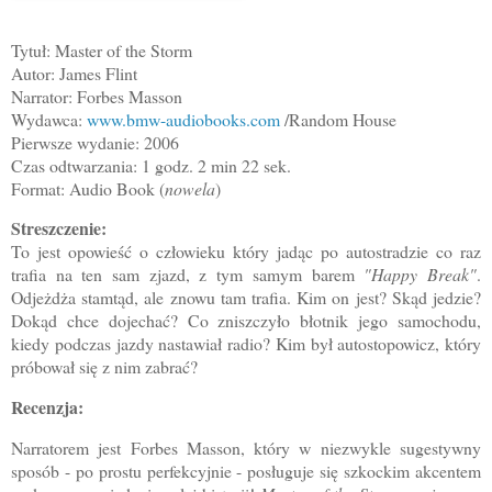
Tytuł: Master of the Storm
Autor: James Flint
Narrator: Forbes Masson
Wydawca:
www.bmw-audiobooks.com
/Random House
Pierwsze wydanie: 2006
Czas odtwarzania: 1 godz. 2 min 22 sek.
Format: Audio Book (
nowela
)
Streszczenie
:
To jest opowieść o człowieku który jadąc po autostradzie co raz
trafia na ten sam zjazd, z tym samym barem
"Happy Break"
.
Odjeżdża stamtąd, ale znowu tam trafia. Kim on jest? Skąd jedzie?
Dokąd chce dojechać? Co zniszczyło błotnik jego samochodu,
kiedy podczas jazdy nastawiał radio? Kim był autostopowicz, który
próbował się z nim zabrać?
Recenzja
:
Narratorem jest Forbes Masson, który w niezwykle sugestywny
sposób - po prostu perfekcyjnie - posługuje się szkockim akcentem