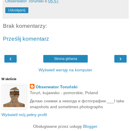
Obserwator Toruński
o
05:57
Udostępnij
Brak komentarzy:
Prześlij komentarz
‹
›
Strona główna
Wyświetl wersję na komputer
W skrócie
Obserwator Toruński
Toruń, kujawsko - pomorskie, Poland
Делаю снимки а некогда и фотографии.___I take
snapshots and sometimes photographs
Wyświetl mój pełny profil
Obsługiwane przez usługę
Blogger
.