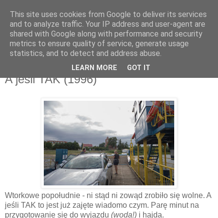
This site uses cookies from Google to deliver its services
and to analyze traffic. Your IP address and user-agent are
shared with Google along with performance and security
metrics to ensure quality of service, generate usage
▼
statistics, and to detect and address abuse.
LEARN MORE
GOT IT
czwartek, 5 lipca 2018
A jeśli TAK (1996)
Wtorkowe popołudnie - ni stąd ni zowąd zrobiło się wolne. A
jeśli TAK to jest już zajęte wiadomo czym. Parę minut na
przygotowanie się do wyjazdu
(woda!)
i hajda.