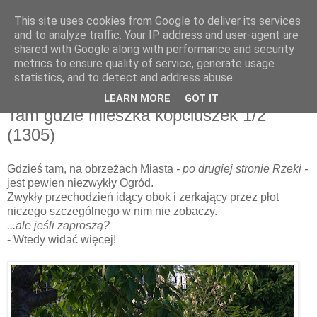
This site uses cookies from Google to deliver its services
and to analyze traffic. Your IP address and user-agent are
shared with Google along with performance and security
metrics to ensure quality of service, generate usage
▼
statistics, and to detect and address abuse.
LEARN MORE
GOT IT
wtorek, 30 lipca 2013
Tam gdzie mieszka kopciuszek 1/2
(1305)
Gdzieś tam, na obrzeżach Miasta
- po drugiej stronie Rzeki -
jest pewien niezwykły Ogród.
Zwykły przechodzień idący obok i zerkający przez płot
niczego szczególnego w nim nie zobaczy.
...ale jeśli zaproszą?
- Wtedy widać więcej!