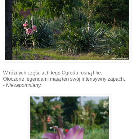
W różnych częściach tego Ogrodu rosną lilie.
Otoczone legendami mają ten swój intensywny zapach.
-
Niezapomniany.