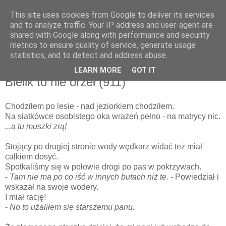
This site uses cookies from Google to deliver its services
and to analyze traffic. Your IP address and user-agent are
shared with Google along with performance and security
metrics to ensure quality of service, generate usage
▼
statistics, and to detect and address abuse.
LEARN MORE
GOT IT
niedziela, 27 maja 2012
Bielik to nie orzeł (911)
Chodziłem po lesie - nad jeziorkiem chodziłem.
Na siatkówce osobistego oka wrażeń pełno - na matrycy nic.
...a tu muszki żrą!
Stojący po drugiej stronie wody wędkarz widać też miał
całkiem dosyć.
Spotkaliśmy się w połowie drogi po pas w pokrzywach.
-
Tam nie ma po co iść w innych butach niż te.
- Powiedział i
wskazał na swoje wodery.
I miał rację!
-
No to użaliłem się starszemu panu.