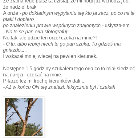
Że złamanego ptaszka dzisiaj, że mi nogi już wchodzą do,
że nadziei brak.
A onże
- po dokładnym wypytaniu się kto ja zacz, po co mi te
ptaki i dopiero
po znalezieniu prawie wspólnych znajomych -
usłyszałem:
-
No to se pan orła sfotografuj!
No tak, ale gdzie ten orzeł czeka na mnie?!
-
O tu, albo lepiej niech tu go pan szuka. Tu gdzieś ma
gniazdo... .
I wskazał mniej więcej na pewien kierunek.
Następne 1,5 godziny szukałem tego orła co to miał siedzieć
na gałęzi i czekać na mnie.
Pilarze też mi trochę kierunków dali... .
- Aż w końcu ON się znalazł: faktycznie był i czekał!