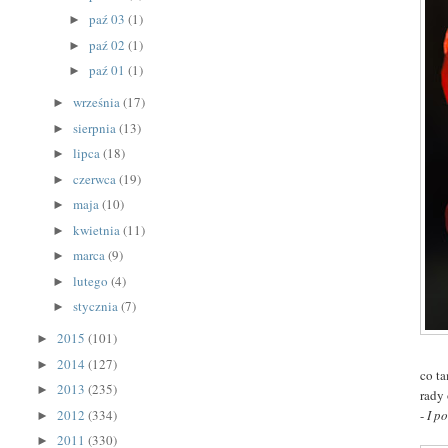
paź 03
(1)
►
paź 02
(1)
►
paź 01
(1)
►
września
(17)
►
sierpnia
(13)
►
lipca
(18)
►
czerwca
(19)
►
maja
(10)
►
kwietnia
(11)
►
marca
(9)
►
lutego
(4)
►
stycznia
(7)
►
2015
(101)
►
2014
(127)
►
co t
2013
(235)
►
rady 
-
I p
2012
(334)
►
2011
(330)
►