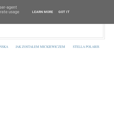
user-agent
erate usage
LEARN MORE
GOT IT
ŃSKA
JAK ZOSTAŁEM MICKIEWICZEM
STELLA POLARIS