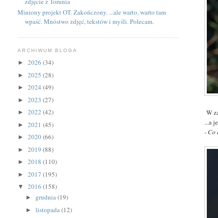
zdjęcie z Torunia
Miniony projekt OT. Zakończony. ...ale warto, warto tam
wpaść. Mnóstwo zdjęć, tekstów i myśli. Polecam.
ARCHIWUM BLOGA
2026
(34)
►
2025
(28)
►
2024
(49)
►
2023
(27)
►
2022
(42)
W za
►
...a 
2021
(45)
►
- Co 
2020
(66)
►
2019
(88)
►
2018
(110)
►
2017
(195)
►
2016
(158)
▼
grudnia
(19)
►
listopada
(12)
►