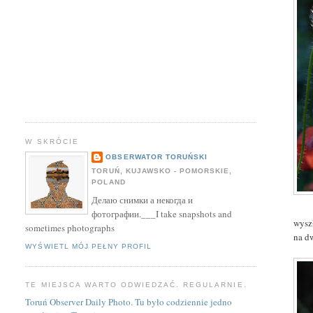
W SKRÓCIE
OBSERWATOR TORUŃSKI
TORUŃ, KUJAWSKO - POMORSKIE,
POLAND
Делаю снимки а некогда и
фотографии.___I take snapshots and
wyszł
sometimes photographs
na d
WYŚWIETL MÓJ PEŁNY PROFIL
TE MIEJSCA WARTO ODWIEDZAĆ. REGULARNIE.
Toruń Observer Daily Photo. Tu było codziennie jedno