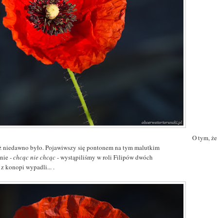
O tym, że
uż niedawno było. Pojawiwszy się pontonem na tym malutkim
nie
- chcąc nie chcąc -
wystąpiliśmy w roli Filipów dwóch
 z konopi wypadli... .