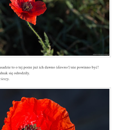
sadzie to o tej porze już ich dawno
(dawno!)
nie powinno być!
jednak się odrodziły.
cieszy.