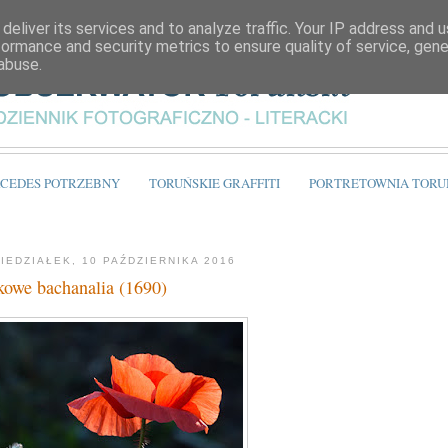
deliver its services and to analyze traffic. Your IP address and 
formance and security metrics to ensure quality of service, gen
abuse.
CEDES POTRZEBNY
TORUŃSKIE GRAFFITI
PORTRETOWNIA TORU
IEDZIAŁEK, 10 PAŹDZIERNIKA 2016
owe bachanalia (1690)