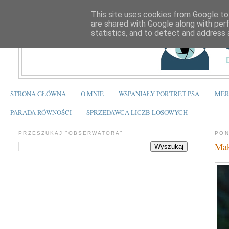
This site uses cookies from Google to 
are shared with Google along with per
statistics, and to detect and address 
STRONA GŁÓWNA
O MNIE
WSPANIAŁY PORTRET PSA
MER
PARADA RÓWNOŚCI
SPRZEDAWCA LICZB LOSOWYCH
PRZESZUKAJ "OBSERWATORA"
PON
Mak