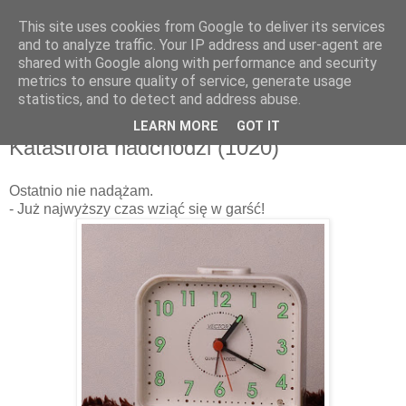
This site uses cookies from Google to deliver its services
and to analyze traffic. Your IP address and user-agent are
shared with Google along with performance and security
metrics to ensure quality of service, generate usage
▼
statistics, and to detect and address abuse.
LEARN MORE
GOT IT
poniedziałek, 1 października 2012
Katastrofa nadchodzi (1020)
Ostatnio nie nadążam.
- Już najwyższy czas wziąć się w garść!