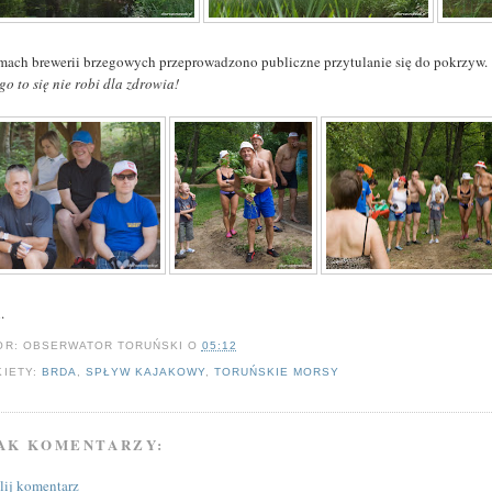
mach brewerii brzegowych przeprowadzono publiczne przytulanie się do pokrzyw.
go to się nie robi dla zdrowia!
.
OR:
OBSERWATOR TORUŃSKI
O
05:12
KIETY:
BRDA
,
SPŁYW KAJAKOWY
,
TORUŃSKIE MORSY
AK KOMENTARZY:
ślij komentarz