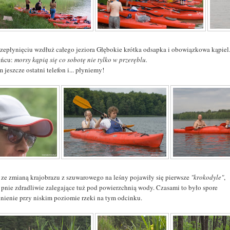
rzepłynięciu wzdłuż całego jeziora Głębokie krótka odsapka i obowiązkowa kąpiel
ońcu:
morsy kąpią się co sobotę nie tylko w przeręblu.
 jeszcze ostatni telefon i... płyniemy!
 ze zmianą krajobrazu z szuwarowego na leśny pojawiły się pierwsze
"krokodyle"
,
i pnie zdradliwie zalegające tuż pod powierzchnią wody. Czasami to było spore
dnienie przy niskim poziomie rzeki na tym odcinku.