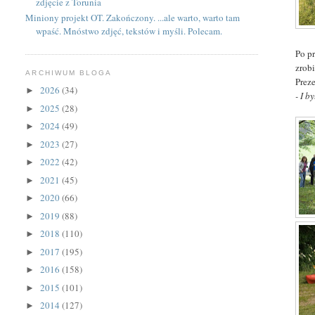
zdjęcie z Torunia
Miniony projekt OT. Zakończony. ...ale warto, warto tam
wpaść. Mnóstwo zdjęć, tekstów i myśli. Polecam.
Po pr
zrob
ARCHIWUM BLOGA
Prez
2026
(34)
►
- I by
2025
(28)
►
2024
(49)
►
2023
(27)
►
2022
(42)
►
2021
(45)
►
2020
(66)
►
2019
(88)
►
2018
(110)
►
2017
(195)
►
2016
(158)
►
2015
(101)
►
2014
(127)
►