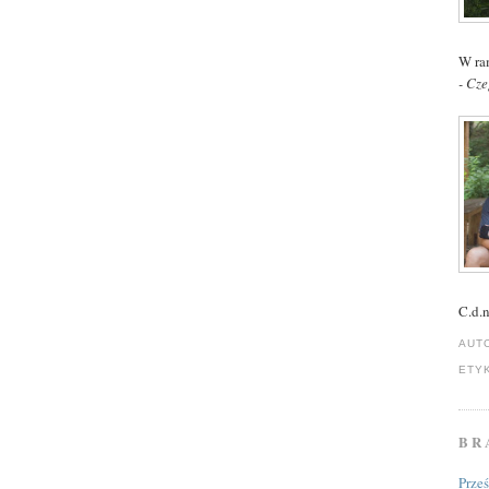
W ra
- Cze
C.d.n
AUT
ETY
BR
Prze