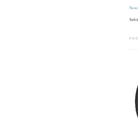
Nows
Subs
POD