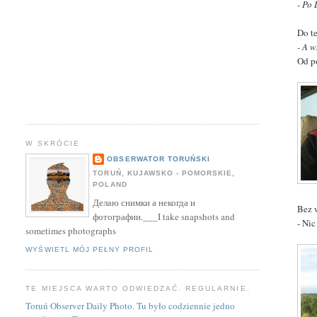
- Po
Do t
- A w
Od p
W SKRÓCIE
OBSERWATOR TORUŃSKI
TORUŃ, KUJAWSKO - POMORSKIE,
POLAND
Делаю снимки а некогда и
Bez 
фотографии.___I take snapshots and
- Ni
sometimes photographs
WYŚWIETL MÓJ PEŁNY PROFIL
TE MIEJSCA WARTO ODWIEDZAĆ. REGULARNIE.
Toruń Observer Daily Photo. Tu było codziennie jedno