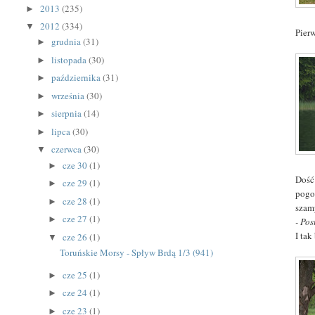
2013
(235)
►
2012
(334)
▼
Pier
grudnia
(31)
►
listopada
(30)
►
października
(31)
►
września
(30)
►
sierpnia
(14)
►
lipca
(30)
►
czerwca
(30)
▼
cze 30
(1)
►
Dość
cze 29
(1)
►
pogo
cze 28
(1)
►
szam
cze 27
(1)
►
- Pos
I tak
cze 26
(1)
▼
Toruńskie Morsy - Spływ Brdą 1/3 (941)
cze 25
(1)
►
cze 24
(1)
►
cze 23
(1)
►