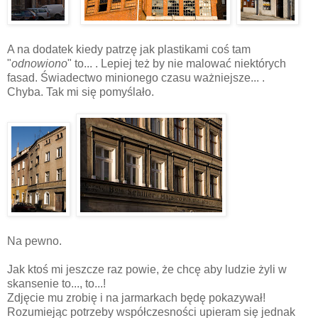
c
c
c
A na dodatek kiedy patrzę jak plastikami coś tam
"
odnowiono
" to... . Lepiej też by nie malować niektórych
fasad. Świadectwo minionego czasu ważniejsze... .
Chyba. Tak mi się pomyślało.
c
Na pewno.
Jak ktoś mi jeszcze raz powie, że chcę aby ludzie żyli w
skansenie to..., to...!
Zdjęcie mu zrobię i na jarmarkach będę pokazywał!
Rozumiejąc potrzeby współczesności upieram się jednak