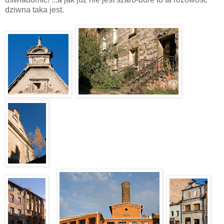
dziwna taka jest.
c
c