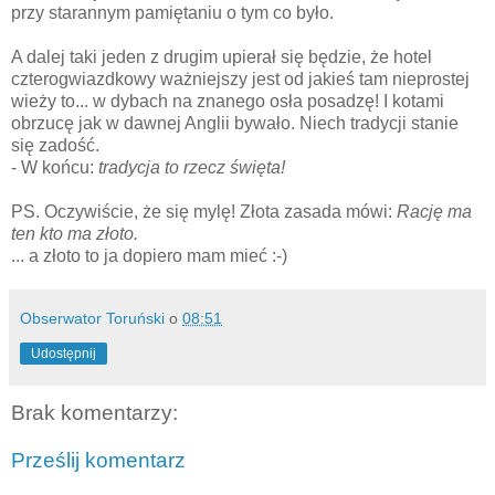
przy starannym pamiętaniu o tym co było.
A dalej taki jeden z drugim upierał się będzie, że hotel
czterogwiazdkowy ważniejszy jest od jakieś tam nieprostej
wieży to... w dybach na znanego osła posadzę! I kotami
obrzucę jak w dawnej Anglii bywało. Niech tradycji stanie
się zadość.
- W końcu:
tradycja to rzecz święta!
PS. Oczywiście, że się mylę! Złota zasada mówi:
Rację ma
ten kto ma złoto.
... a złoto to ja dopiero mam mieć :-)
Obserwator Toruński
o
08:51
Udostępnij
Brak komentarzy:
Prześlij komentarz