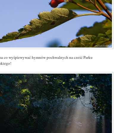
ma co wyśpiewywać hymnów pochwalnych na cześć Parku
skiego!