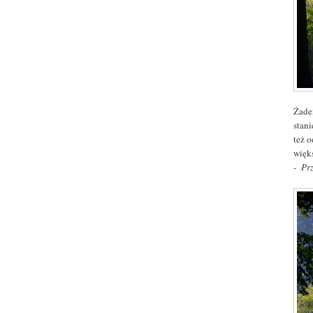
Żade
stani
też 
więk
-
Pr