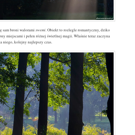
ię sam broni walorami
swemi
. Obiekt to rozlegle romantyczny, dziko
pny miejscami i pełen różnej świetlnej magii. Właśnie teraz zaczyna
la niego, kolejny najlepszy czas.