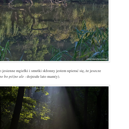
jesienne mgiełki i smutki skłonny jestem upierać się, że jeszcze
ne bo późne ale -
dojrzałe lato mam(y).