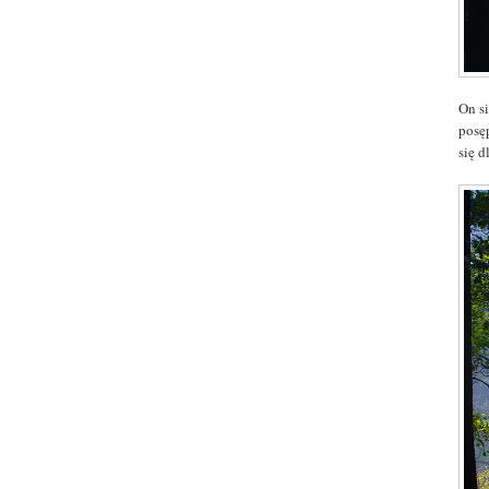
On s
posę
się d