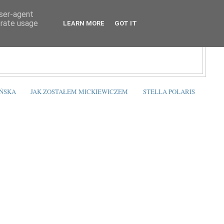
user-agent
erate usage
LEARN MORE
GOT IT
ŃSKA
JAK ZOSTAŁEM MICKIEWICZEM
STELLA POLARIS