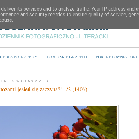
deliver its services and to analyze traffic. Your IP address and 
formance and security metrics to ensure quality of service, gen
abuse.
CEDES POTRZEBNY
TORUŃSKIE GRAFFITI
PORTRETOWNIA TORU
TEK, 19 WRZEŚNIA 2014
ozami jesień się zaczyna?! 1/2 (1406)