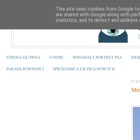
This site uses cookies from Google to 
are shared with Google along with per
statistics, and to detect and address 
STRONA GŁÓWNA
O MNIE
WSPANIAŁY PORTRET PSA
MER
PARADA RÓWNOŚCI
SPRZEDAWCA LICZB LOSOWYCH
PIĄ
Mim