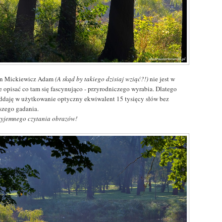
n Mickiewicz Adam
(A skąd by takiego dzisiaj wziąć?!)
nie jest w
e opisać co tam się fascynująco - przyrodniczego wyrabia. Dlatego
oddaję w użytkowanie optyczny ekwiwalent 15 tysięcy słów bez
szego gadania.
zyjemnego czytania obrazów!