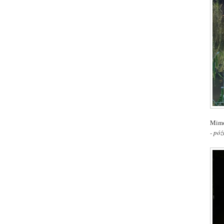
Mimo 
- póź