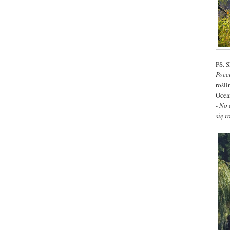
PS. 
Poec
rośl
Ocea
- No 
się r