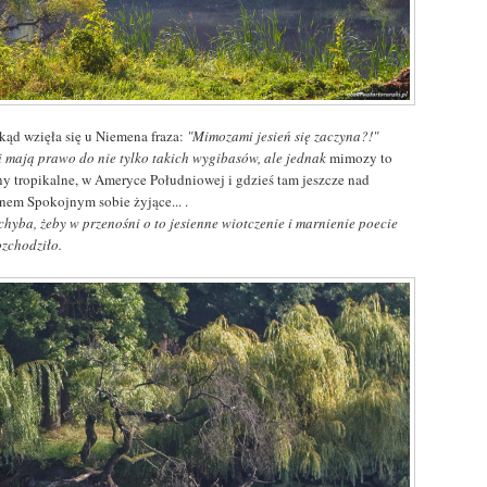
Skąd wzięła się u Niemena fraza:
"Mimozami jesień się zaczyna?!"
i mają prawo do nie tylko takich wygibasów, ale jednak
mimozy to
iny tropikalne, w Ameryce Południowej i gdzieś tam jeszcze nad
nem Spokojnym sobie żyjące... .
chyba, żeby w przenośni o to jesienne wiotczenie i marnienie poecie
ozchodziło.