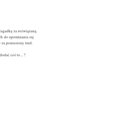
 zagadkę za rozwiązaną.
h do upominania się
 za poniesiony trud.
odać coś to... ?