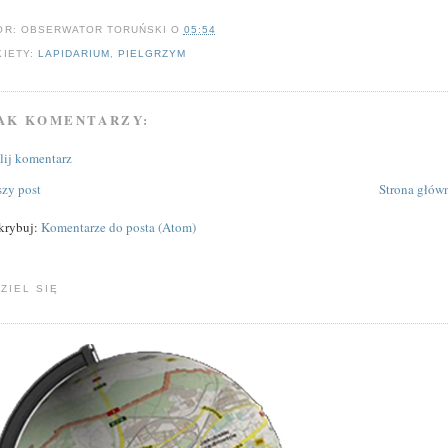
OR:
OBSERWATOR TORUŃSKI
O
05:54
KIETY:
LAPIDARIUM
,
PIELGRZYM
AK KOMENTARZY:
ślij komentarz
zy post
Strona głów
krybuj:
Komentarze do posta (Atom)
ZIEL SIĘ