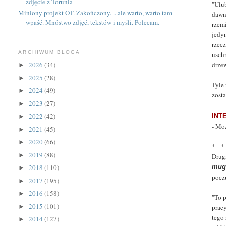
zdjęcie z Torunia
"Ulub
Miniony projekt OT. Zakończony. ...ale warto, warto tam
daw
wpaść. Mnóstwo zdjęć, tekstów i myśli. Polecam.
rzemi
jedy
rzec
ARCHIWUM BLOGA
usch
drze
2026
(34)
►
2025
(28)
►
Tyle
2024
(49)
►
zosta
2023
(27)
►
2022
(42)
INT
►
- Moż
2021
(45)
►
2020
(66)
►
* *
2019
(88)
►
Drug
mug
2018
(110)
►
pocz
2017
(195)
►
2016
(158)
►
"To p
2015
(101)
►
prac
tego
2014
(127)
►