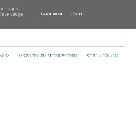
user-agent
erate usage
LEARN MORE
GOT IT
ŃSKA
JAK ZOSTAŁEM MICKIEWICZEM
STELLA POLARIS