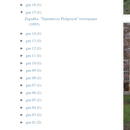
gru 16
(1)
►
gru 15
(1)
▼
Zagadka: "Tajemniczy Pielgrzym" rozwiązana
(1095)
gru 14
(1)
►
gru 13
(1)
►
gru 12
(1)
►
gru 11
(1)
►
gru 10
(1)
►
gru 09
(1)
►
gru 08
(1)
►
gru 07
(1)
►
gru 06
(1)
►
gru 05
(1)
►
gru 04
(1)
►
gru 03
(1)
►
gru 01
(2)
►