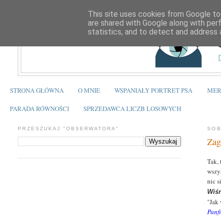
This site uses cookies from Google to 
are shared with Google along with per
statistics, and to detect and address 
STRONA GŁÓWNA
O MNIE
WSPANIAŁY PORTRET PSA
MER
PARADA RÓWNOŚCI
SPRZEDAWCA LICZB LOSOWYCH
PRZESZUKAJ "OBSERWATORA"
SOB
Zag
Tak, 
wszys
nic 
Wiś
"Jak
Panfi