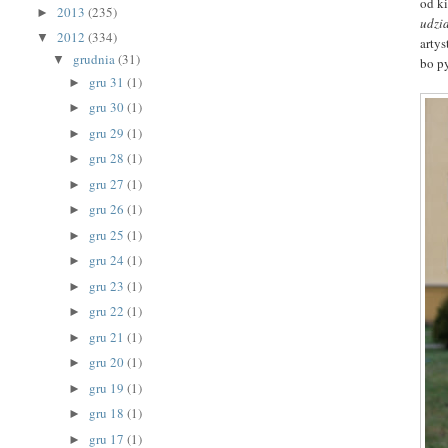
od ki
2013
(235)
►
udzia
2012
(334)
▼
arty
grudnia
(31)
▼
bo p
gru 31
(1)
►
gru 30
(1)
►
gru 29
(1)
►
gru 28
(1)
►
gru 27
(1)
►
gru 26
(1)
►
gru 25
(1)
►
gru 24
(1)
►
gru 23
(1)
►
gru 22
(1)
►
gru 21
(1)
►
gru 20
(1)
►
gru 19
(1)
►
gru 18
(1)
►
gru 17
(1)
►