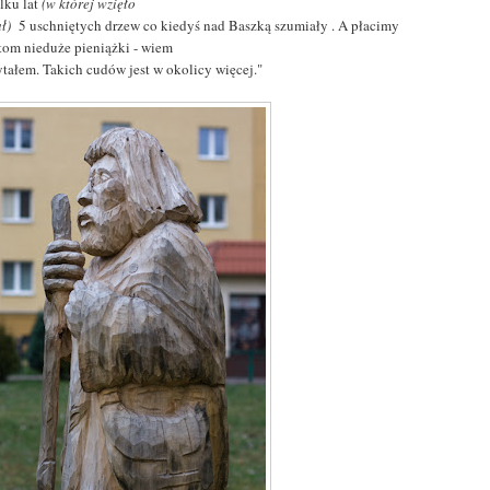
lku lat
(w której wzięło
ł)
5 uschniętych drzew co kiedyś nad Baszką szumiały . A płacimy
stom nieduże pieniążki - wiem
ytałem. Takich cudów jest w okolicy więcej."