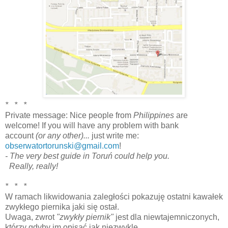
* * *
Private message: Nice people from
Philippines
are
welcome! If you will have any problem with bank
account
(or any other)...
just write me:
obserwatortorunski@gmail.com
!
- The very best guide in Toruń could help you.
Really, really!
* * *
W ramach likwidowania zaległości pokazuję ostatni kawałek
zwykłego piernika jaki się ostał.
Uwaga, zwrot
"zwykły piernik"
jest dla niewtajemniczonych,
którzy gdyby im opisać jak niezwykle