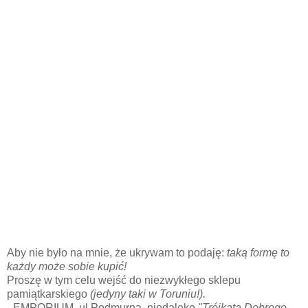
Aby nie było na mnie, że ukrywam to podaję:
taką formę to
każdy może sobie kupić!
Proszę w tym celu wejść do niezwykłego sklepu
pamiątkarskiego
(jedyny taki w Toruniu!).
-
EMPORIUM. ul Podmurna, niedaleko
"Trójkąta Dobrego