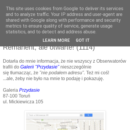
This site uses cookies from Google to deliver its services
and to analyze traffic. Your IP address and user-agent are
shared with Google along with performance and security
metrics to ensure quality of service, generate usage
▼
statistics, and to detect and address abuse.
LEARN MORE
GOT IT
czwartek, 3 stycznia 2013
Remanent, ale otwarte! (1114)
Dotarła do mnie informacja, że nie wszyscy z Obserwatorów
trafili do
Galerii "Przydasie"
nieszczególnie
się tłumacząc, że
"nie podałem adresu".
Też mi coś!
...ale, żeby nie było na mnie to podaję i pokazuję.
Galeria
Przydasie
87-100 Toruń
ul. Mickiewicza 105