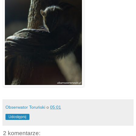
Obserwator Toruński
o
05:01
Udostępnij
2 komentarze: