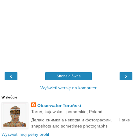
‹
›
Strona główna
Wyświetl wersję na komputer
W skrócie
Obserwator Toruński
Toruń, kujawsko - pomorskie, Poland
Делаю снимки а некогда и фотографии.___I take
snapshots and sometimes photographs
Wyświetl mój pełny profil