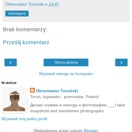
Obserwator Toruński
o
14:47
Udostępnij
Brak komentarzy:
Prześlij komentarz
‹
›
Strona główna
Wyświetl wersję na komputer
W skrócie
Obserwator Toruński
Toruń, kujawsko - pomorskie, Poland
Делаю снимки а некогда и фотографии.___I take
snapshots and sometimes photographs
Wyświetl mój pełny profil
Obsługiwane przez usługę
Blogger
.