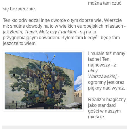
można tam czuć
się bezpiecznie.
Ten kto odwiedzał inne dworce o tym dobrze wie. Wierzcie
mi: smutne dowody na to w wielkich europejskich miastach -
jak
Berlin, Trewir, Metz czy
Frankfurt
- są na to
przygnębiającym dowodem. Byłem tam kiedyś i będę tam
jeszcze to wiem.
I murale też mamy
ładne! Ten
najnowszy -
z
ulicy
Warszawskiej
-
ogromny jest oraz
piękny nad wyraz.
Realizm magiczny
jako standard
gości w naszym
mieście.