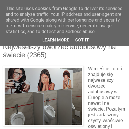
This site uses cookies from Google to deliver its services
and to analyze traffic. Your IP address and user-agent are
shared with Google along with performance and security
metrics to ensure quality of service, generate usage
▼
statistics, and to detect and address abuse.
LEARN MORE
GOT IT
poniedziałek, 12 maja 2025
Najweselszy dworzec autobusowy na
świecie (2365)
W mieście Toruń
znajduje się
najweselszy
dworzec
autobusowy w
Europie a może
nawet i na
świecie. Poza tym
jest zadaszony,
czysty, właściwie
oświetlony i