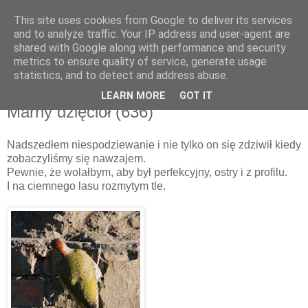
This site uses cookies from Google to deliver its services
and to analyze traffic. Your IP address and user-agent are
shared with Google along with performance and security
metrics to ensure quality of service, generate usage
▼
statistics, and to detect and address abuse.
LEARN MORE
GOT IT
czwartek, 7 lipca 2011
Marny dzięcioł (636)
Nadszedłem niespodziewanie i nie tylko on się zdziwił kiedy
zobaczyliśmy się nawzajem.
Pewnie, że wolałbym, aby był perfekcyjny, ostry i z profilu.
I na ciemnego lasu rozmytym tle.