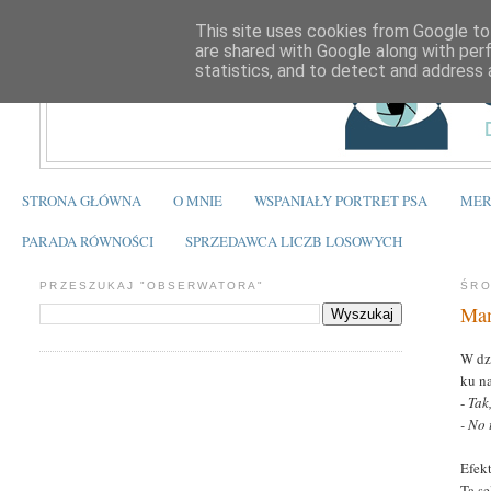
This site uses cookies from Google to 
are shared with Google along with per
statistics, and to detect and address 
STRONA GŁÓWNA
O MNIE
WSPANIAŁY PORTRET PSA
MER
PARADA RÓWNOŚCI
SPRZEDAWCA LICZB LOSOWYCH
PRZESZUKAJ "OBSERWATORA"
ŚRO
Man
W dz
ku n
-
Tak
- No 
Efek
Ta s