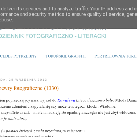
deliver its services and to analyze traffic. Your IP address and 
formance and security metrics to ensure quality of service, gen
abuse.
CEDES POTRZEBNY
TORUŃSKIE GRAFFITI
PORTRETOWNIA TORU
DA, 25 WRZEŚNIA 2013
ewry fotograficzne (1330)
ień poprzedzający nasz wyjazd do
Kowalewa
(nieco deszczowo było)
Młoda Dama
aszemu zdumieniu zapytała się czy może ten, tego... klocki. Wiadome.
, oczywiście że tak.
- miałem nadzieję, że opadnięta szczęka nie jest zbyt widoczna.
to je sobie ułożę.
t
(w postaci ćwiczeń z małą przesłoną)
w załączeniu.
elektywna ostrość ma coś w sobie!