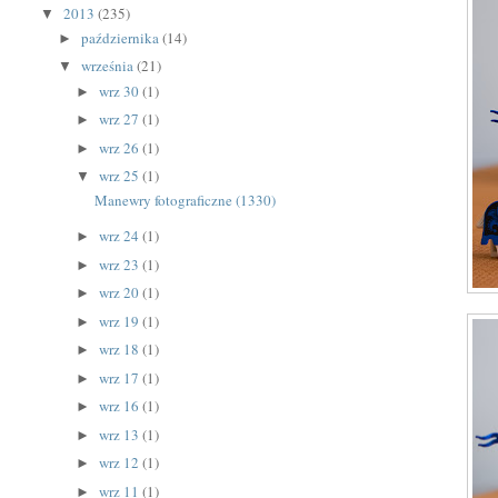
2013
(235)
▼
października
(14)
►
września
(21)
▼
wrz 30
(1)
►
wrz 27
(1)
►
wrz 26
(1)
►
wrz 25
(1)
▼
Manewry fotograficzne (1330)
wrz 24
(1)
►
wrz 23
(1)
►
wrz 20
(1)
►
wrz 19
(1)
►
wrz 18
(1)
►
wrz 17
(1)
►
wrz 16
(1)
►
wrz 13
(1)
►
wrz 12
(1)
►
wrz 11
(1)
►