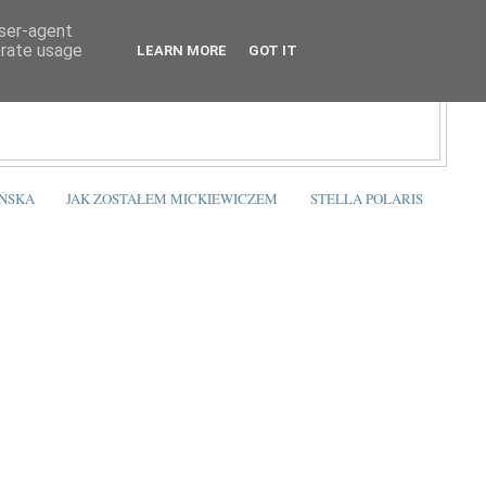
user-agent
erate usage
LEARN MORE
GOT IT
ŃSKA
JAK ZOSTAŁEM MICKIEWICZEM
STELLA POLARIS