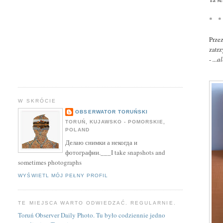
* *
Prze
zatrz
-
...a
W SKRÓCIE
OBSERWATOR TORUŃSKI
TORUŃ, KUJAWSKO - POMORSKIE,
POLAND
Делаю снимки а некогда и
фотографии.___I take snapshots and
sometimes photographs
WYŚWIETL MÓJ PEŁNY PROFIL
TE MIEJSCA WARTO ODWIEDZAĆ. REGULARNIE.
Toruń Observer Daily Photo. Tu było codziennie jedno