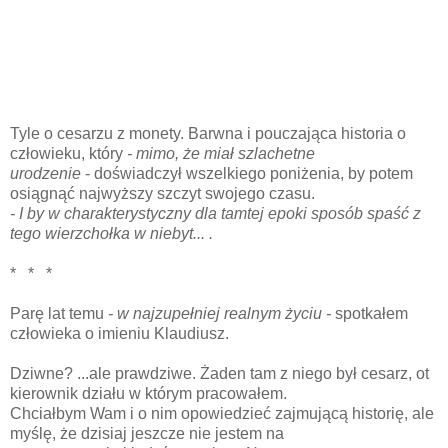
Tyle o cesarzu z monety. Barwna i pouczająca historia o
człowieku, który
- mimo, że miał szlachetne
urodzenie
- doświadczył wszelkiego poniżenia, by potem
osiągnąć najwyższy szczyt swojego czasu.
- I by w charakterystyczny dla tamtej epoki sposób spaść z
tego wierzchołka w niebyt... .
* * *
Parę lat temu
- w najzupełniej realnym życiu -
spotkałem
człowieka o imieniu Klaudiusz.
Dziwne? ...ale prawdziwe. Żaden tam z niego był cesarz, ot
kierownik działu w którym pracowałem.
Chciałbym Wam i o nim opowiedzieć zajmującą historię, ale
myślę, że dzisiaj jeszcze nie jestem na