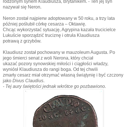
rodzonym synem Klaudiusza, Brytanikem. - Ten jej syn
nazywał się Neron.
Neron został najpierw adoptowany w 50 roku, a trzy lata
później poślubił córkę cesarza – Oktawię.
Chcąc wykorzystać sytuację, Agrypina kazała trucicielce
Lukuście sporządzić truciznę i otruła Klaudiusza
potrawą z grzybów.
Klaudiusz został pochowany w mauzoleum Augusta
. Po
jego śmierci senat z woli Nerona, który chciał
ukazać pozory synowskiej miłości i ciągłości władzy,
wyniósł Klaudiusza do rangi boga. Od tej chwili
zmarły cesarz miał otrzymać własną świątynię i być czczony
jako
Divus Claudius
.
- Tej aury świętości jednak wkrótce go pozbawiono.