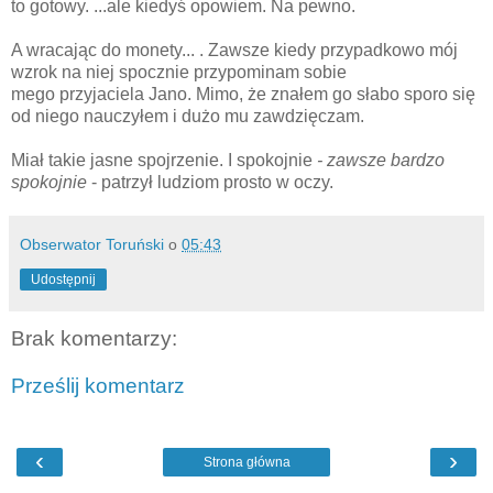
to gotowy. ...ale kiedyś opowiem. Na pewno.
A wracając do monety... . Zawsze kiedy przypadkowo mój
wzrok na niej spocznie przypominam sobie
mego przyjaciela Jano. Mimo, że znałem go słabo sporo się
od niego nauczyłem i dużo mu zawdzięczam.
Miał takie jasne spojrzenie. I spokojnie
- zawsze bardzo
spokojnie
- patrzył ludziom prosto w oczy.
Obserwator Toruński
o
05:43
Udostępnij
Brak komentarzy:
Prześlij komentarz
‹
›
Strona główna