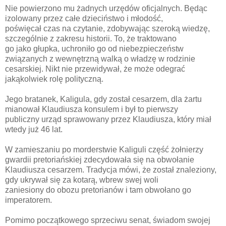
Nie powierzono mu żadnych urzędów oficjalnych. Będąc
izolowany przez całe dzieciństwo i młodość,
poświęcał czas na czytanie, zdobywając szeroką wiedzę,
szczególnie z zakresu historii. To, że traktowano
go jako głupka, uchroniło go od niebezpieczeństw
związanych z wewnętrzną walką o władzę w rodzinie
cesarskiej. Nikt nie przewidywał, że może odegrać
jakąkolwiek rolę polityczną.
Jego bratanek, Kaligula
, gdy został cesarzem, dla żartu
mianował Klaudiusza konsulem i był to pierwszy
publiczny urząd sprawowany przez Klaudiusza, który miał
wtedy już 46 lat.
W zamieszaniu po morderstwie Kaliguli część żołnierzy
gwardii pretoriańskiej zdecydowała się na obwołanie
Klaudiusza cesarzem. Tradycja mówi, że został znaleziony,
gdy ukrywał się za kotarą, wbrew swej woli
zaniesiony do obozu pretorianów i tam obwołano go
imperatorem.
Pomimo początkowego sprzeciwu senat
, świadom swojej