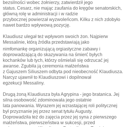
bezsilności wobec żołnierzy, zatwierdził jego
status. Cesarz, nie mając zaufania do kręgów senatorskich,
główną rolę w administracji i w radzie
przybocznej powierzał wyzwoleńcom. Kilku z nich zdobyło
nawet bardzo wpływową pozycję.
Klaudiusz ulegał też wpływom swoich żon. Najpierw
Messalinie, którą źródła przedstawiają jako
nimfomankę
organizującą orgiastyczne zabawy i
doprowadzającą do skazywania na śmierć byłych
kochanków lub tych, którzy ośmielali się odrzucać jej
awanse. Zgubiła ją ceremonia małżeństwa
z Gajuszem Siliuszem odbyta pod nieobecność Klaudiusza.
Narcyz ujawnił to Klaudiuszowi i dopilnował
egzekucji Messaliny.
Drugą żoną Klaudiusza była Agrypina - jego bratanica. Jej
silna osobowość zdominowała jego ostatnie
lata panowania. Wyrazem jej wzrastającej roli politycznej
był przyznanie jej przez senat tytułu Augusty.
Doprowadziła też do zajęcia przez jej syna z pierwszego
małżeństwa, pierwszeństwa w sukcesji, przed