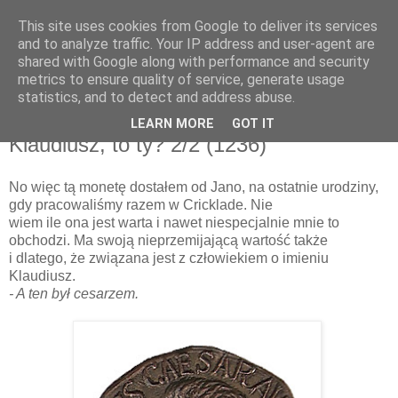
This site uses cookies from Google to deliver its services
and to analyze traffic. Your IP address and user-agent are
shared with Google along with performance and security
metrics to ensure quality of service, generate usage
▼
statistics, and to detect and address abuse.
LEARN MORE
GOT IT
środa, 22 maja 2013
Klaudiusz, to ty? 2/2 (1236)
No więc tą monetę dostałem od Jano, na ostatnie urodziny,
gdy pracowaliśmy razem w Cricklade. Nie
wiem ile ona jest warta i nawet niespecjalnie mnie to
obchodzi. Ma swoją nieprzemijającą wartość także
i dlatego, że związana jest z człowiekiem o imieniu
Klaudiusz.
- A ten był cesarzem.