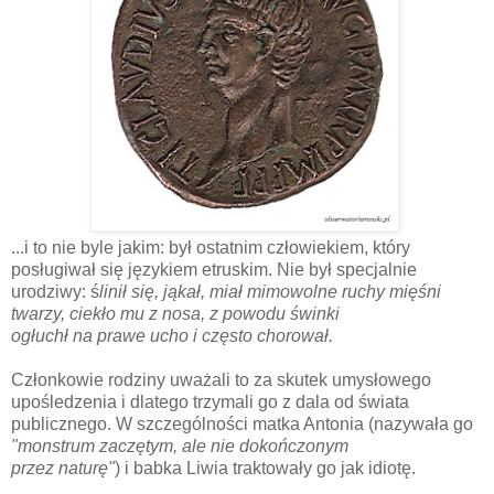
...i to nie byle jakim: był ostatnim człowiekiem, który
posługiwał się językiem etruskim. Nie był specjalnie
urodziwy: ś
linił się, jąkał, miał mimowolne ruchy mięśni
twarzy, ciekło mu z nosa, z powodu świnki
ogłuchł na prawe ucho i często chorował.
Członkowie rodziny uważali to za skutek umysłowego
upośledzenia i dlatego trzymali go z dala od świata
publicznego. W szczególności matka Antonia (nazywała go
"monstrum zaczętym, ale nie dokończonym
przez naturę"
) i babka Liwia traktowały go jak idiotę.