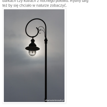
barkach czy kutrach z nocnego połowu. Rybny targ
też by się chciało w naturze zobaczyć.