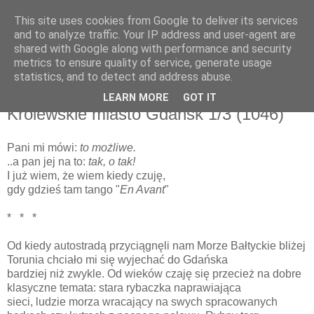
This site uses cookies from Google to deliver its services
and to analyze traffic. Your IP address and user-agent are
shared with Google along with performance and security
metrics to ensure quality of service, generate usage
▼
statistics, and to detect and address abuse.
LEARN MORE
GOT IT
sobota, 27 października 2012
Królewskie miasto Gdańsk 1/3 (1046)
Pani mi mówi:
to możliwe.
..a pan jej na to:
tak, o tak!
I już wiem, że wiem kiedy czuję,
gdy gdzieś tam tango "
En Avant
"
* * *
Od kiedy autostradą przyciągnęli nam Morze Bałtyckie bliżej
Torunia chciało mi się wyjechać do Gdańska
bardziej niż zwykle. Od wieków czaję się przecież na dobre
klasyczne temata: stara rybaczka naprawiająca
sieci, ludzie morza wracający na swych spracowanych