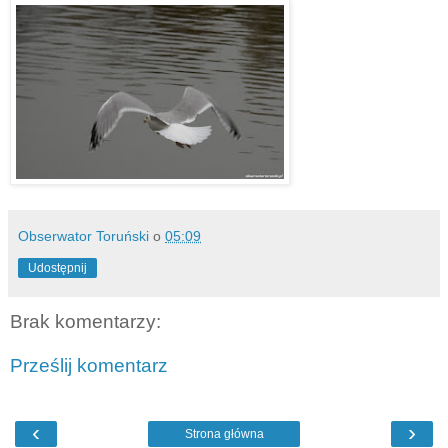
Obserwator Toruński
o
05:09
Udostępnij
Brak komentarzy:
Prześlij komentarz
‹
›
Strona główna